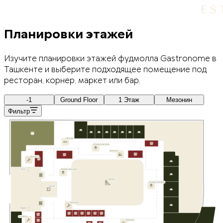
Планировки этажей
Изучите планировки этажей фудмолла Gastronome в
Ташкенте и выберите подходящее помещение под
ресторан, корнер, маркет или бар.
-1
Ground Floor
1 Этаж
Мезонин
Фильтр
Уборная
Посадочные места
Эскалатор
Эскалатор
Спуск
Посадочные места
Игровая
Посадочные места
Сцена
Эскалатор
Подъём
Эскалатор
Эскалатор