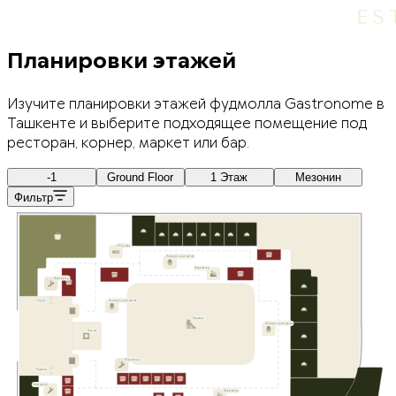
Планировки этажей
Изучите планировки этажей фудмолла Gastronome в
Ташкенте и выберите подходящее помещение под
ресторан, корнер, маркет или бар.
-1
Ground Floor
1 Этаж
Мезонин
Фильтр
Уборная
Посадочные места
Эскалатор
Эскалатор
Спуск
Посадочные места
Игровая
Посадочные места
Сцена
Эскалатор
Подъём
Эскалатор
Эскалатор