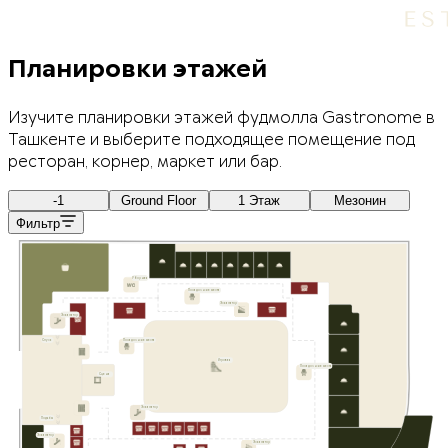
Планировки этажей
Изучите планировки этажей фудмолла Gastronome в
Ташкенте и выберите подходящее помещение под
ресторан, корнер, маркет или бар.
-1
Ground Floor
1 Этаж
Мезонин
Фильтр
Уборная
Посадочные места
Эскалатор
Эскалатор
Спуск
Посадочные места
Игровая
Посадочные места
Сцена
Эскалатор
Подъём
Эскалатор
Эскалатор