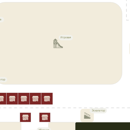
а
Игровая
атор
Эскалатор