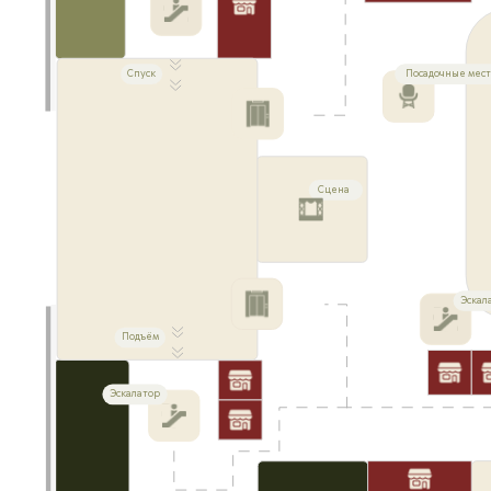
Спуск
Посадочные мест
Сцена
Эскал
Подъём
Эскалатор