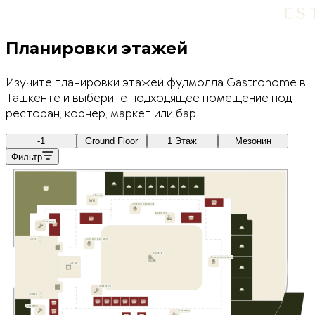
Планировки этажей
Изучите планировки этажей фудмолла Gastronome в
Ташкенте и выберите подходящее помещение под
ресторан, корнер, маркет или бар.
-1
Ground Floor
1 Этаж
Мезонин
Фильтр
Уборная
Посадочные места
Эскалатор
Эскалатор
Спуск
Посадочные места
Игровая
Посадочные места
Сцена
Эскалатор
Подъём
Эскалатор
Эскалатор