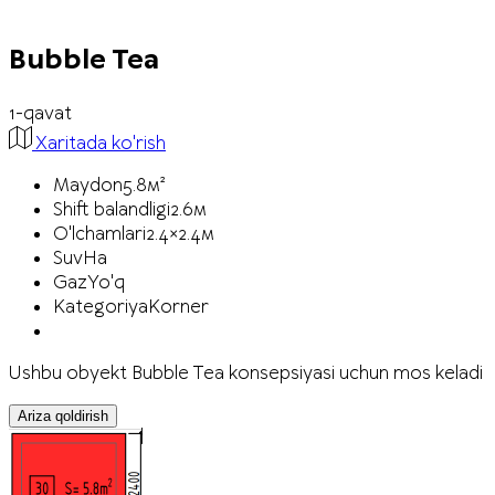
Bubble Tea
1-qavat
Xaritada ko'rish
Maydon
5.8м²
Shift balandligi
2.6м
O'lchamlari
2.4×2.4м
Suv
Ha
Gaz
Yo'q
Kategoriya
Korner
Ushbu obyekt Bubble Tea konsepsiyasi uchun mos keladi
Ariza qoldirish