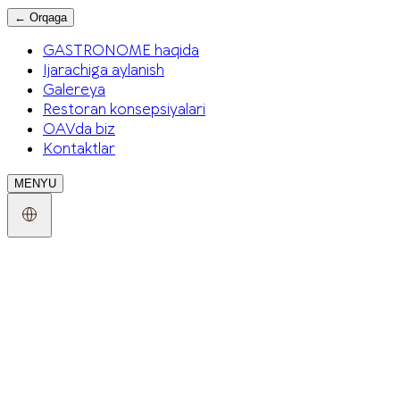
←
Orqaga
GASTRONOME haqida
Ijarachiga aylanish
Galereya
Restoran konsepsiyalari
OAVda biz
Kontaktlar
MENYU