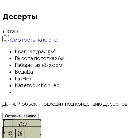
Десерты
1 Этаж
Смотреть на карте
Квадратура
4.5м²
Высота потолка
2.6м
Габариты
2.18×2.06м
Вода
Да
Газ
Нет
Категория
Корнер
Данный объект подходит под концепцию Десертов
Оставить заявку