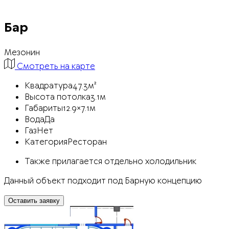
Бар
Мезонин
Смотреть на карте
Квадратура
47.3м²
Высота потолка
3.1м
Габариты
12.9×7.1м
Вода
Да
Газ
Нет
Категория
Ресторан
Также прилагается отдельно холодильник
Данный объект подходит под Барную концепцию
Оставить заявку